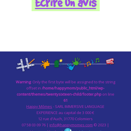
Écrire un avis
Warning
: Only the first byte will be assigned to the string
offset in
/home/happymom/public_html/wp-
content/themes/twentysixteen-child/footer.php
on line
61
Happy Mômes
- SARL IMMERSIVE LANGUAGE
EXPERIENCE au capital de 3 000 €
12 rue d'Auch, 31770 Colomiers
07 58 03 09 76 |
info@happymomes.com
© 2023 |